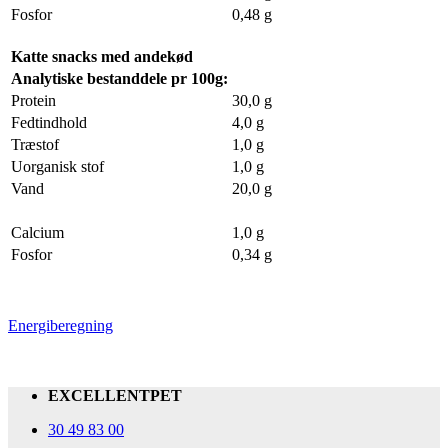
Fosfor
0,48 g
Katte snacks med andekød
Analytiske bestanddele pr 100g:
Protein
30,0 g
Fedtindhold
4,0 g
Træstof
1,0 g
Uorganisk stof
1,0 g
Vand
20,0 g
Calcium
1,0 g
Fosfor
0,34 g
Energiberegning
EXCELLENTPET
30 49 83 00