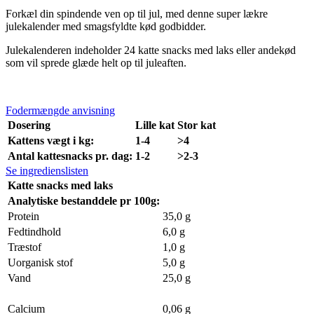
Forkæl din spindende ven op til jul, med denne super lækre
julekalender med smagsfyldte kød godbidder.
Julekalenderen indeholder 24 katte snacks med laks eller andekød
som vil sprede glæde helt op til juleaften.
Fodermængde anvisning
Dosering
Lille kat
Stor kat
Kattens vægt i kg:
1-4
>4
Antal kattesnacks pr. dag:
1-2
>2-3
Se ingredienslisten
Katte snacks med laks
Analytiske bestanddele pr 100g:
Protein
35,0 g
Fedtindhold
6,0 g
Træstof
1,0 g
Uorganisk stof
5,0 g
Vand
25,0 g
Calcium
0,06 g