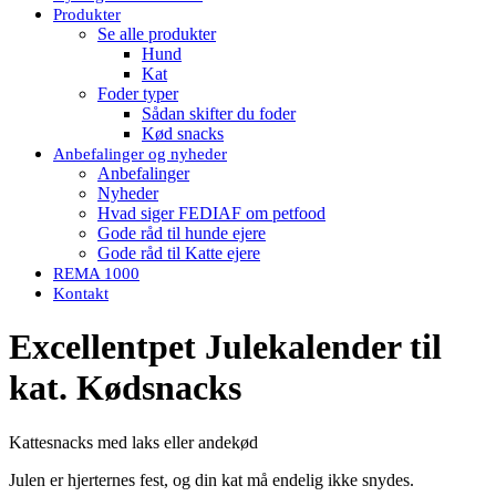
Produkter
Se alle produkter
Hund
Kat
Foder typer
Sådan skifter du foder
Kød snacks
Anbefalinger og nyheder
Anbefalinger
Nyheder
Hvad siger FEDIAF om petfood
Gode råd til hunde ejere
Gode råd til Katte ejere
REMA 1000
Kontakt
Excellentpet Julekalender til
kat. Kødsnacks
Kattesnacks med laks eller andekød
Julen er hjerternes fest, og din kat må endelig ikke snydes.