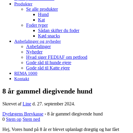
Produkter
Se alle produkter
Hund
Kat
Foder typer
Sådan skifter du foder
Kød snacks
Anbefalinger og nyheder
Anbefalinger
Nyheder
Hvad siger FEDIAF om petfood
Gode råd til hunde ejere
Gode råd til Katte ejere
REMA 1000
Kontakt
8 år gammel diegivende hund
Skrevet af
Line
d.
27. september 2024
.
Dyrlægens Brevkasse
›
8 år gammel diegivende hund
0
Stem op
Stem ned
Hej, Vores hund på 8 år er blevet uplanlagt drægtig og har fået