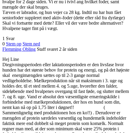
hvalpe for 2 dage siden. Vi er nu i tvivl ang hvilket foder, samt
mængde der skal bruges.
Tæven er labrador, og hun vejer ca 28 kg. Indtil nu har hun fået
seniorfoder suppleret med aktiv-foder (dette efter råd fra dyrlæge)
Skal vi fortsætte med dette? Eller vil der være bedre alternativer?
Hvalpene tager fint på i vægt.
1 Svar
0
Stem op
Stem ned
Flemming Obling
Staff
svaret 2 år siden
Hej Line
Diegivningsperioden eller laktationsperioden er den livsfase hvor
hunden har det største behov for protein og energi, og på det højeste
skal energimængden sættes op til 2-3 gange normal
vedligeholdelse. Mælkeproduktion når sit maksimum i 3. uge og
holdes der, til et sted mellem 4. og 5.uge, hvorefter den falder,
sideløbende med hvalpenes overgang til fast føde, og slutter mellem
7. og 8. uge. Vand er absolut den væsentligste ernæringskilde i
forbindelse med mælkeproduktionen, der hos en hund som din,
nemt kan nå op på 1,75 liter i døgnet!! (
Sammenlignelig med produktionen hos en ko!!) . Derudover er
mængden af protein særdeles væsentlig og hundemælk indeholder
faktisk mere end dobbelt så meget protein som komælk. Normalt
regner man med, at der som minimum skal være 25% protein i