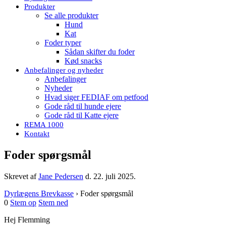
Produkter
Se alle produkter
Hund
Kat
Foder typer
Sådan skifter du foder
Kød snacks
Anbefalinger og nyheder
Anbefalinger
Nyheder
Hvad siger FEDIAF om petfood
Gode råd til hunde ejere
Gode råd til Katte ejere
REMA 1000
Kontakt
Foder spørgsmål
Skrevet af
Jane Pedersen
d.
22. juli 2025
.
Dyrlægens Brevkasse
›
Foder spørgsmål
0
Stem op
Stem ned
Hej Flemming