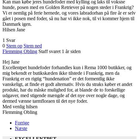
Kan man købe jeres hundefoder med kylling og laks til voksne
hunde, posen med en Golden Retriever på nogen steder i Frankrig?
Vi er nemlig på ferie hernede, og vores labradorhan på fire år er selv
gået i posen med foder, så nu har vi ikke nok, til vi kommer hjem til
Danmark igen.
Hilsen Jane
1 Svar
0
Stem op
Stem ned
Flemming Obling
Staff
svaret 1 år siden
Hej Jane
Excellentpet hundefoder forhandles kun i Rema 1000 butikker, og
mig bekendt er butikskæden ikke tilstede i Frankrig, men da
Frankrig er en rigtig “hundenation” er det formentlig ikke
vanskeligt, at finde et godt alternativ. Hvis du straks køber et andet
produkt, har du måske mulighed for, at blande de to forskellige
udgaver, med stigende mængde af det nye over nogle dage, og
dermed vænne tarmfloraen til det nye foder.
Med venlig hilsen
Flemming Obling
Forrige
Næste
EXCELLENTPET