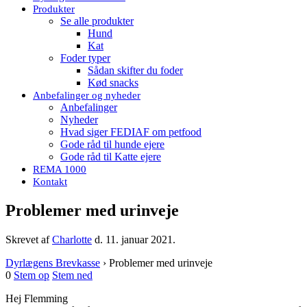
Produkter
Se alle produkter
Hund
Kat
Foder typer
Sådan skifter du foder
Kød snacks
Anbefalinger og nyheder
Anbefalinger
Nyheder
Hvad siger FEDIAF om petfood
Gode råd til hunde ejere
Gode råd til Katte ejere
REMA 1000
Kontakt
Problemer med urinveje
Skrevet af
Charlotte
d.
11. januar 2021
.
Dyrlægens Brevkasse
›
Problemer med urinveje
0
Stem op
Stem ned
Hej Flemming