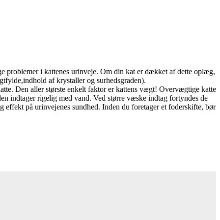
gge problemer i kattenes urinveje. Om din kat er dækket af dette oplæg,
tfylde,indhold af krystaller og surhedsgraden).
tte. Den aller største enkelt faktor er kattens vægt! Overvægtige katte
den indtager rigelig med vand. Ved større væske indtag fortyndes de
g effekt på urinvejenes sundhed. Inden du foretager et foderskifte, bør