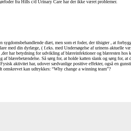
tørfoder fra Hills c/d Urinary Care har der ikke været problemer.
m en sygdomsbehandlende diæt, men som et foder, der tilsigter , at forby
lare med din dyrlæge, ( f.eks. med Undersøgelse af urinens aktuelle væg
der har betydning for udvikling af blæreinfektioner og blæresten hos ka
af blærebetændelse. Så sørg for, at holde katten slank og sørg for, at 
ysisk aktivitet har, udover sædvanlige positive effekter, også en gunsti
idt omskrevet kan udtrykkes: “Why change a winning team”?