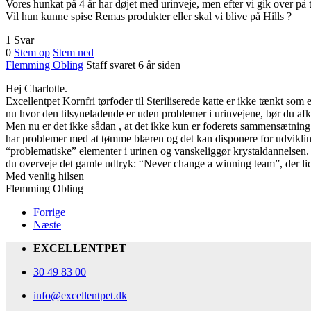
Vores hunkat på 4 år har døjet med urinveje, men efter vi gik over på 
Vil hun kunne spise Remas produkter eller skal vi blive på Hills ?
1 Svar
0
Stem op
Stem ned
Flemming Obling
Staff
svaret 6 år siden
Hej Charlotte.
Excellentpet Kornfri tørfoder til Steriliserede katte er ikke tænkt so
nu hvor den tilsyneladende er uden problemer i urinvejene, bør du afk
Men nu er det ikke sådan , at det ikke kun er foderets sammensætning ,
har problemer med at tømme blæren og det kan disponere for udvikling 
“problematiske” elementer i urinen og vanskeliggør krystaldannelsen. F
du overveje det gamle udtryk: “Never change a winning team”, der l
Med venlig hilsen
Flemming Obling
Forrige
Næste
EXCELLENTPET
30 49 83 00
info@excellentpet.dk