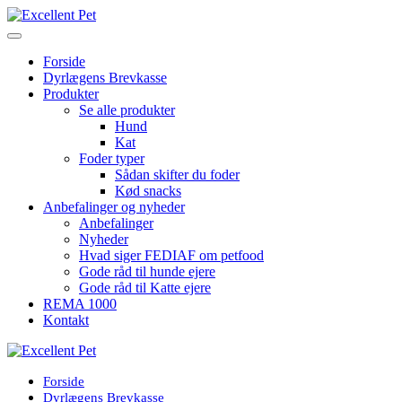
Forside
Dyrlægens Brevkasse
Produkter
Se alle produkter
Hund
Kat
Foder typer
Sådan skifter du foder
Kød snacks
Anbefalinger og nyheder
Anbefalinger
Nyheder
Hvad siger FEDIAF om petfood
Gode råd til hunde ejere
Gode råd til Katte ejere
REMA 1000
Kontakt
Forside
Dyrlægens Brevkasse