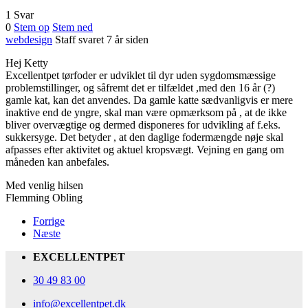
1 Svar
0
Stem op
Stem ned
webdesign
Staff
svaret 7 år siden
Hej Ketty
Excellentpet tørfoder er udviklet til dyr uden sygdomsmæssige
problemstillinger, og såfremt det er tilfældet ,med den 16 år (?)
gamle kat, kan det anvendes. Da gamle katte sædvanligvis er mere
inaktive end de yngre, skal man være opmærksom på , at de ikke
bliver overvægtige og dermed disponeres for udvikling af f.eks.
sukkersyge. Det betyder , at den daglige fodermængde nøje skal
afpasses efter aktivitet og aktuel kropsvægt. Vejning en gang om
måneden kan anbefales.
Med venlig hilsen
Flemming Obling
Forrige
Næste
EXCELLENTPET
30 49 83 00
info@excellentpet.dk