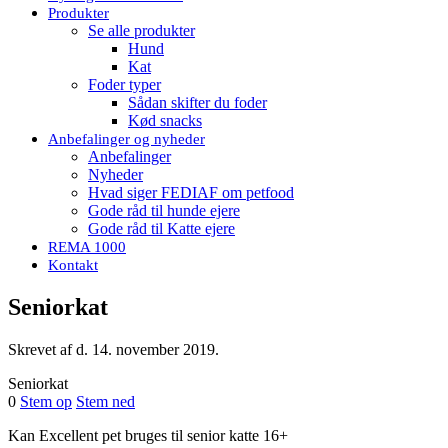
Produkter
Se alle produkter
Hund
Kat
Foder typer
Sådan skifter du foder
Kød snacks
Anbefalinger og nyheder
Anbefalinger
Nyheder
Hvad siger FEDIAF om petfood
Gode råd til hunde ejere
Gode råd til Katte ejere
REMA 1000
Kontakt
Seniorkat
Skrevet af
d.
14. november 2019
.
Seniorkat
0
Stem op
Stem ned
Kan Excellent pet bruges til senior katte 16+