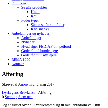
Produkter
Se alle produkter
Hund
Kat
Foder typer
Sådan skifter du foder
Kød snacks
Anbefalinger og nyheder
Anbefalinger
Nyheder
Hvad siger FEDIAF om petfood
Gode råd til hunde ejere
Gode råd til Katte ejere
REMA 1000
Kontakt
Afføring
Skrevet af
Anonym
d.
3. maj 2017
.
Dyrlægens Brevkasse
›
Afføring
0
Stem op
Stem ned
Jeg er skiftet over til Excellentpet 9 kg til min labradortæve. Hun