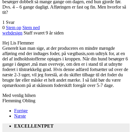
besørger dobbelt så mange gange om dagen, end hun gjorde før.
Dvs. 4 – 6 gange dagligt. Afføringen er fast og fin. Men hvorfor så
tit?
1 Svar
0
Stem op
Stem ned
webdesign
Staff
svaret 9 år siden
Hej Lis Flemmer
Generelt kan man sige, at der produceres en mindre mængde
afføring end der indtages foder, på vægtbasis,som udtryk for, at en
del af indholdsstofferne optages i kroppen. Når din hund besørger 6
gange i døgnet ,må man overveje, om den er i stand til at udnytte
foderet i tilstrækkelig grad. Hvis denne adfærd fortsætter ud over de
næste 2-3 uger, vil jeg foreslå, at du skifter tilbage til det foder du
brugte før eller måske et helt andet mærke. I så fald bør du være
opmærksom på at skånsom foderskift foregår over 5-7 dage.
Med venlig hilsen
Flemming Obling
Forrige
Næste
EXCELLENTPET