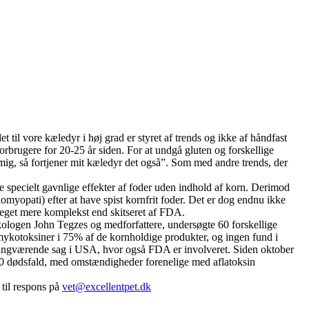
il vore kæledyr i høj grad er styret af trends og ikke af håndfast
rbrugere for 20-25 år siden. For at undgå gluten og forskellige
mig, så fortjener mit kæledyr det også”. Som med andre trends, der
e specielt gavnlige effekter af foder uden indhold af korn. Derimod
myopati) efter at have spist kornfrit foder. Det er dog endnu ikke
meget mere komplekst end skitseret af FDA.
sikologen John Tegzes og medforfattere, undersøgte 60 forskellige
mykotoksiner i 75% af de kornholdige produkter, og ingen fund i
 igangværende sag i USA, hvor også FDA er involveret. Siden oktober
t 110 dødsfald, med omstændigheder forenelige med aflatoksin
til respons på
vet@excellentpet.dk