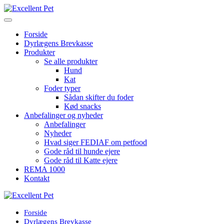
Forside
Dyrlægens Brevkasse
Produkter
Se alle produkter
Hund
Kat
Foder typer
Sådan skifter du foder
Kød snacks
Anbefalinger og nyheder
Anbefalinger
Nyheder
Hvad siger FEDIAF om petfood
Gode råd til hunde ejere
Gode råd til Katte ejere
REMA 1000
Kontakt
Forside
Dyrlægens Brevkasse