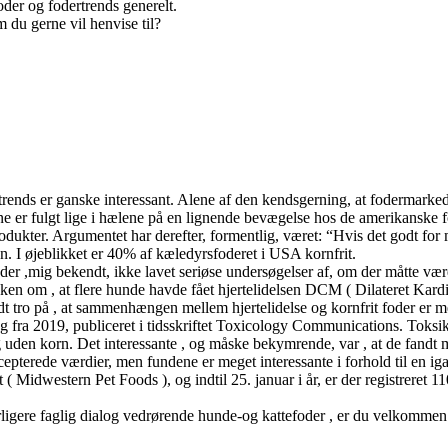
oder og fodertrends generelt.
m du gerne vil henvise til?
ds er ganske interessant. Alene af den kendsgerning, at fodermarkedet t
e er fulgt lige i hælene på en lignende bevægelse hos de amerikanske fo
ukter. Argumentet har derefter, formentlig, været: “Hvis det godt for 
n. I øjeblikket er 40% af kæledyrsfoderet i USA kornfrit.
der ,mig bekendt, ikke lavet seriøse undersøgelser af, om der måtte vær
ken om , at flere hunde havde fået hjertelidelsen DCM ( Dilateret Kardio
dt tro på , at sammenhængen mellem hjertelidelse og kornfrit foder er 
 dog fra 2019, publiceret i tidsskriftet Toxicology Communications. Tok
uden korn. Det interessante , og måske bekymrende, var , at de fandt 
cepterede værdier, men fundene er meget interessante i forhold til en
t ( Midwestern Pet Foods ), og indtil 25. januar i år, er der registrere
ligere faglig dialog vedrørende hunde-og kattefoder , er du velkommen 