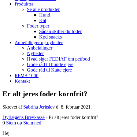
Produkter
Se alle produkter
Hund
Kat
Foder typer
Sådan skifter du foder
Kød snacks
Anbefalinger og nyheder
Anbefalinger
Nyheder
Hvad siger FEDIAF om petfood
Gode råd til hunde ejere
Gode råd til Katte ejere
REMA 1000
Kontakt
Er alt jeres foder kornfrit?
Skrevet af
Sabrina Jeritslev
d.
8. februar 2021
.
Dyrlægens Brevkasse
›
Er alt jeres foder kornfrit?
0
Stem op
Stem ned
Hej