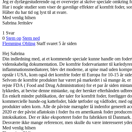
Jeg er dyrlægestuderende og er overvejer at skrive speciale omkring f
Har i nogle studier som viser de gavnlige effekter af kornfrit foder, so
Håber du har tid og lyst til at svare.
Med venlig hilsen
Sabrina Jeritslev
1 Svar
0
Stem op
Stem ned
Flemming Obling
Staff
svaret 5 år siden
Hej Sabrina
Din indledning med, at et kommende speciale kunne handle om fodertren
videnskabelig dokumentation. De kornfrie fodervarianter til kæledyren
inflammationsmediatorer, blev det moderne, at spise mad uden kornprod
opstår i USA, kom også det kornfrie foder til Europa for 10-15 år side
Selvom de kornfrie produkter har været på markedet i så mange år, er 
rejste FDA ( Food and Drug Administration) for et par år siden mistan
lykkedes, at bevise denne mistanke, og der hersker efterhånden udbre
En enkelt mindre publikation, der taler for kornfrit foder, foreligger
kommercielle hunde-og kattefoder, både tørfoder og vådfoder, med og 
produkter uden korn. Alle de påviste mængder lå indenfor generelt ac
2020 er der påvist aflatoksin i foder fra en amerikansk foder producen
intoksikation. Der er ikke eksporteret foder fra fabrikken til Danmark.
Desværre ikke mange referencer, men skulle du være interesseret yder
Med venlig hilsen