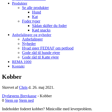
Produkter
Se alle produkter
Hund
Kat
Foder typer
Sådan skifter du foder
Kød snacks
Anbefalinger og nyheder
Anbefalinger
Nyheder
Hvad siger FEDIAF om petfood
Gode råd til hunde ejere
Gode råd til Katte ejere
REMA 1000
Kontakt
Kobber
Skrevet af
Chris
d.
26. maj 2021
.
Dyrlægens Brevkasse
›
Kobber
0
Stem op
Stem ned
Indeholder foderet kobber? Minicollie med leverproblem.