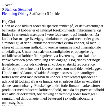
1 Svar
0
Stem op
Stem ned
Flemming Obling
Staff
svaret 5 år siden
Hej Chris
Uden at vide hvilket foder du specielt tænker på, er det væsentligt at
bemærke, at kobber er et naturligt forekommende mikromineral og
findes i varierende mængder i vore fødevarer, også hundenes. Da
kobber har mange livsvigtige funktioner i organismen er det ganske
almindeligt, at der til hundefoder tilsættes ekstra kobber, så man
sikrer et minimums indhold i overensstemmelse med internationale
anbefalinger. Under normale omstændigheder er optagelse og
udskillelse af kobber fint reguleret via leveren og man skal ikke
tænke over den problemstilling i det daglige. Dog findes der nogle
leverlidelser, hvor udskillelsen af kobber er stærkt reduceret og
derfor ophobes mineralet i levercellerne, som med tiden ødelægges.
Hunde med sådanne, såkaldte Storage diseases, bør naturligvis
fodres restriktivt med hensyn til kobber. Excellentpet tørfoder er
udviklet til fodring af raske hunde, og er således ikke anvendelig i
denne sammenhæng. Forskellige andre foderfirmaer markedsfører
produkter med reduceret kobberindhold, men da det præcise indhold
ikke altid er deklareret, bør dit valg af fremtidig foder foretages i
samråd med din dyrlæge, med baggrund i aktuelle laboratorie
undersøgelser.