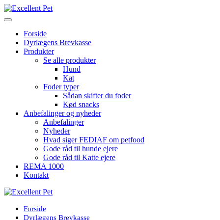
Forside
Dyrlægens Brevkasse
Produkter
Se alle produkter
Hund
Kat
Foder typer
Sådan skifter du foder
Kød snacks
Anbefalinger og nyheder
Anbefalinger
Nyheder
Hvad siger FEDIAF om petfood
Gode råd til hunde ejere
Gode råd til Katte ejere
REMA 1000
Kontakt
Forside
Dyrlægens Brevkasse