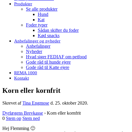
Produkter
Se alle produkter
Hund
Kat
Foder typer
Sådan skifter du foder
Kød snacks
Anbefalinger og nyheder
Anbefalinger
Nyheder
Hvad siger FEDIAF om petfood
Gode råd til hunde ejere
Gode råd til Katte ejere
REMA 1000
Kontakt
Korn eller kornfrit
Skrevet af
Tina Engmose
d.
25. oktober 2020
.
Dyrlægens Brevkasse
›
Korn eller kornfrit
0
Stem op
Stem ned
Hej Flemming 🙂