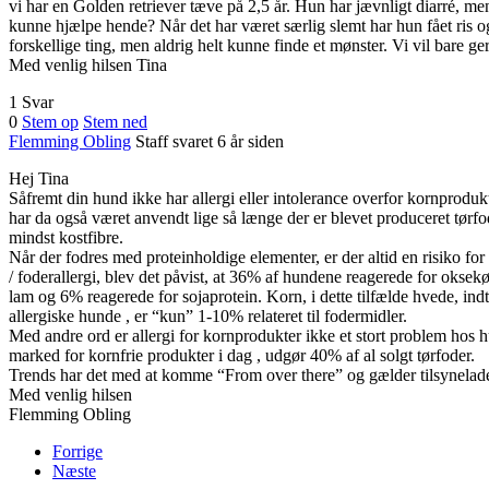
vi har en Golden retriever tæve på 2,5 år. Hun har jævnligt diarré, me
kunne hjælpe hende? Når det har været særlig slemt har hun fået ris 
forskellige ting, men aldrig helt kunne finde et mønster. Vi vil bare g
Med venlig hilsen Tina
1 Svar
0
Stem op
Stem ned
Flemming Obling
Staff
svaret 6 år siden
Hej Tina
Såfremt din hund ikke har allergi eller intolerance overfor kornprod
har da også været anvendt lige så længe der er blevet produceret tørfo
mindst kostfibre.
Når der fodres med proteinholdige elementer, er der altid en risiko fo
/ foderallergi, blev det påvist, at 36% af hundene reagerede for oks
lam og 6% reagerede for sojaprotein. Korn, i dette tilfælde hvede, indtage
allergiske hunde , er “kun” 1-10% relateret til fodermidler.
Med andre ord er allergi for kornprodukter ikke et stort problem hos 
marked for kornfrie produkter i dag , udgør 40% af al solgt tørfoder.
Trends har det med at komme “From over there” og gælder tilsynelad
Med venlig hilsen
Flemming Obling
Forrige
Næste