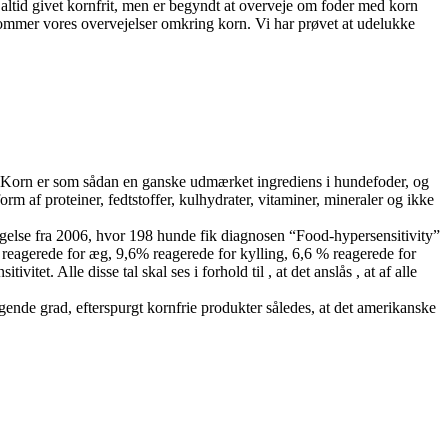
 altid givet kornfrit, men er begyndt at overveje om foder med korn
kommer vores overvejelser omkring korn. Vi har prøvet at udelukke
rn. Korn er som sådan en ganske udmærket ingrediens i hundefoder, og
m af proteiner, fedtstoffer, kulhydrater, vitaminer, mineraler og ikke
rsøgelse fra 2006, hvor 198 hunde fik diagnosen “Food-hypersensitivity”
reagerede for æg, 9,6% reagerede for kylling, 6,6 % reagerede for
tet. Alle disse tal skal ses i forhold til , at det anslås , at af alle
ende grad, efterspurgt kornfrie produkter således, at det amerikanske