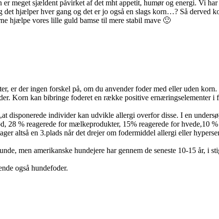
n er meget sjældent påvirket af det mht appetit, humør og energi. Vi har
og det hjælper hver gang og det er jo også en slags korn…? Så derved 
erne hjælpe vores lille guld bamse til mere stabil mave 🙂
ukter, er der ingen forskel på, om du anvender foder med eller uden ko
der. Korn kan bibringe foderet en række positive ernæringselementer i for
r ,at disponerede individer kan udvikle allergi overfor disse. I en unde
ekød, 28 % reagerede for mælkeprodukter, 15% reagerede for hvede,10 % 
r altså en 3.plads når det drejer om fodermiddel allergi eller hypersensitivi
hunde, men amerikanske hundejere har gennem de seneste 10-15 år, i stig
ende også hundefoder.