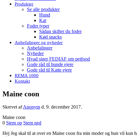
Produkter
Se alle produkter
Hund
Kat
Foder typer
Sådan skifter du foder
Kød snacks
Anbefalinger og nyheder
Anbefalinger
Nyheder
Hvad siger FEDIAF om petfood
Gode råd til hunde ejere
Gode råd til Katte ejere
REMA 1000
Kontakt
Maine coon
Skrevet af
Anonym
d.
9. december 2017
.
Maine coon
0
Stem op
Stem ned
Hej Jeg skal til at over en Maine coon fra min moder og hun vil kun ha