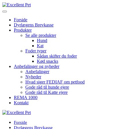
Forside
Dyrlægens Brevkasse
Produkter
Se alle produkter
Hund
Kat
Foder typer
Sådan skifter du foder
Kød snacks
Anbefalinger og nyheder
Anbefalinger
Nyheder
Hvad siger FEDIAF om petfood
Gode råd til hunde ejere
Gode råd til Katte ejere
REMA 1000
Kontakt
Forside
Dyrlægens Brevkasse