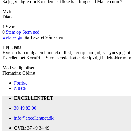
Så jeg vil høre om Excellent cat ikke kan bruges til Maine coon ?
Mvh
Diana
1 Svar
0
Stem op
Stem ned
webdesign
Staff
svaret 9 år siden
Hej Diana
Hvis du kan undgå en familiekonflikt, her op mod jul, så synes jeg, at d
Excellentpet Kornfri til Steriliserede Katte, der iøvrigt indeholder mind
Med venlig hilsen
Flemming Obling
Forrige
Næste
EXCELLENTPET
30 49 83 00
info@excellentpet.dk
CVR:
37 49 34 49