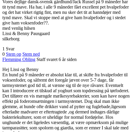
Vores dejlige dansk-svensk gårdhund/Jack Russel på 9 måneder har
tit tynd mave. Ha har, i alle 9 måneder fået excellent pet hvalpefoder
og det hat virket rigtig fint, men nu sker det tit at hanndøjer med
tynd mave. Skal vi stoppe med at give ham hvalpefoder og i stedet
give ham voksenfoder??.
med venlig hilsen
Lissi & Benny Pausgaard
silkeborg
1 Svar
0
Stem op
Stem ned
Flemming Obling
Staff
svaret 6 år siden
Hej Lissi og Benny
En hund på 9 måneder er absolut klar til, at skifte fra hvalpefoder til
voksenfoder, og såfremt det foregår jævnt over 5-7 dage, får
tarmsystemet god tid til, at vænne sig til de nye råvarer. Eventuelt
kan I introducere et tilskud af yoghurt som topdressing på tørfoderet.
Det tilfører en vis mængde mælkesyrebakterier, som kan have nogen
effekt på foderomsætningen i tarmsystemet. Dog skal man ikke
glemme, at hunde ofte drikker vand af pytter og fuglebade,ligesom
efterladte madvarer er eftertragtede ,og dermed indtages dårlige
bakteriekulturer, som er uheldige for normal fordøjelse. Hos
unghunde er det ligeledes væsentlig, at være opmærksom på mulige
tarmparasitter, som spolorm og giardia, som er emner I skal tale med