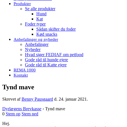
Produkter
Se alle produkter
Hund
Kat
Foder typer
Sådan skifter du foder
Kød snacks
Anbefalinger og nyheder
Anbefalinger
Nyheder
Hvad siger FEDIAF om petfood
Gode råd til hunde ejere
Gode råd til Katte ejere
REMA 1000
Kontakt
Tynd mave
Skrevet af
Benny Pausgaard
d.
24. januar 2021
.
Dyrlægens Brevkasse
›
Tynd mave
0
Stem op
Stem ned
Hej.