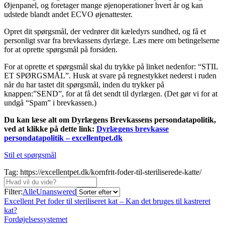
Øjenpanel, og foretager mange øjenoperationer hvert år og kan
udstede blandt andet ECVO øjenattester.
Opret dit spørgsmål, der vedrører dit kæledyrs sundhed, og få et
personligt svar fra brevkassens dyrlæge. Læs mere om betingelserne
for at oprette spørgsmål på forsiden.
For at oprette et spørgsmål skal du trykke på linket nedenfor: “STIL
ET SPØRGSMÅL”. Husk at svare på regnestykket nederst i ruden
når du har tastet dit spørgsmål, inden du trykker på
knappen:”SEND”, for at få det sendt til dyrlægen. (Det gør vi for at
undgå “Spam” i brevkassen.)
Du kan læse alt om Dyrlægens Brevkassens persondatapolitik,
ved at klikke på dette link:
Dyrlægens brevkasse
persondatapolitik – excellentpet.dk
Stil et spørgsmål
Tag: https://excellentpet.dk/kornfrit-foder-til-steriliserede-katte/
Filter:
Alle
Unanswered
Excellent Pet foder til steriliseret kat – Kan det bruges til kastreret
kat?
Fordøjelsessystemet