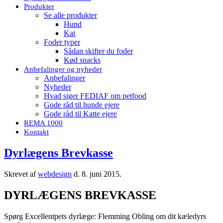
Produkter
Se alle produkter
Hund
Kat
Foder typer
Sådan skifter du foder
Kød snacks
Anbefalinger og nyheder
Anbefalinger
Nyheder
Hvad siger FEDIAF om petfood
Gode råd til hunde ejere
Gode råd til Katte ejere
REMA 1000
Kontakt
Dyrlægens Brevkasse
Skrevet af
webdesign
d.
8. juni 2015
.
DYRLÆGENS BREVKASSE
Spørg Excellentpets dyrlæge: Flemming Obling om dit kæledyrs