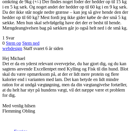
omkring de 9kg (+/-) Der findes noget foder der hedder op til 15 kg
i en 5 kg sæk. Og noget andet der hedder op til 60 kg i en 9 kg sæk.
Da der ikke står nogle nedre grænse – kan jeg så give hende den der
hedder op til 60 kg? Mest fordi jeg ikke gider købe de der små 5 kg
sække. Men hun skal selvfølgelig have det der er bedst til hende.
Mængdeangivelsen bag på sækken går jo også helt ned i de små kg.
1 Svar
0
Stem op
Stem ned
webdesign
Staff
svaret 6 år siden
Hej Michael
Det er da en yderst relevant overvejelse, du har gjort dig, og du kan
sagtens anvende Excellentpet med Kylling og Fisk til din hund. Blot
skal du være opmærksom på, at der er lidt mere protein og flere
kalorier end i varianten med lam. Det kan betyde en lidt mindre
ration for at undgå vægtøgning, men da din vægtangivelse fortæller,
at du helt har styr på hundens vægt, vil det næppe være et problem
for dig.
Med venlig hilsen
Flemming Obling