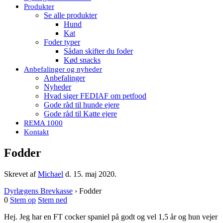
Produkter
Se alle produkter
Hund
Kat
Foder typer
Sådan skifter du foder
Kød snacks
Anbefalinger og nyheder
Anbefalinger
Nyheder
Hvad siger FEDIAF om petfood
Gode råd til hunde ejere
Gode råd til Katte ejere
REMA 1000
Kontakt
Fodder
Skrevet af
Michael
d.
15. maj 2020
.
Dyrlægens Brevkasse
›
Fodder
0
Stem op
Stem ned
Hej. Jeg har en FT cocker spaniel på godt og vel 1,5 år og hun vejer