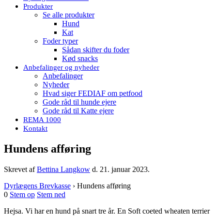
Produkter
Se alle produkter
Hund
Kat
Foder typer
Sådan skifter du foder
Kød snacks
Anbefalinger og nyheder
Anbefalinger
Nyheder
Hvad siger FEDIAF om petfood
Gode råd til hunde ejere
Gode råd til Katte ejere
REMA 1000
Kontakt
Hundens afføring
Skrevet af
Bettina Langkow
d.
21. januar 2023
.
Dyrlægens Brevkasse
›
Hundens afføring
0
Stem op
Stem ned
Hejsa. Vi har en hund på snart tre år. En Soft coeted wheaten terrier