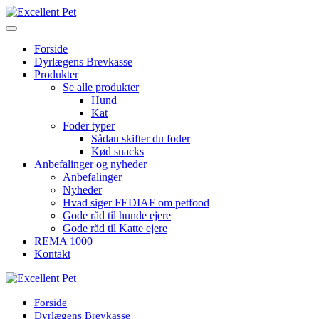
Forside
Dyrlægens Brevkasse
Produkter
Se alle produkter
Hund
Kat
Foder typer
Sådan skifter du foder
Kød snacks
Anbefalinger og nyheder
Anbefalinger
Nyheder
Hvad siger FEDIAF om petfood
Gode råd til hunde ejere
Gode råd til Katte ejere
REMA 1000
Kontakt
Forside
Dyrlægens Brevkasse