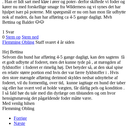
. Han er lidt sart med kløe i ører og poter- derfor skiftede vi foder og
kører nu med forskellige smage fra Wilderness og vi synes det har
hjulpet især på poterne. Mit spørgsmål er nu om han mon får udbytte
nok af maden, da han har afføring ca 4-5 gange dagligt. Mvh
Bettina og Balder 🐶🐶
1 Svar
0
Stem op
Stem ned
Flemming Obling
Staff
svaret 4 år siden
Hej Bettina
Selvom din hund har afføring 4-5 gange dagligt, kan den sagtens få
et godt udbytte af foderet, men det kunne tyde på , at mængden af
fyldstoffer i foderet er rimelig høj. Det betyder så, at den skal spise
en relativ større portion end hvis der var færre fyldstoffer i . Hvis
den store mængde afføring derimod skyldes nedsat udnyttelse af
foderet, vil du formentlig, over tid, kunne iagttage en hund der taber
sig eller har svært ved at holde vægten, får dårlig pels og kondition .
I så fald bør du tale med din dyrlæge om tilstanden og om hvor
hensigtsmæssig det pågældende foder måtte være.
Med venlig hilsen
Flemming Obling
Forrige
Næste