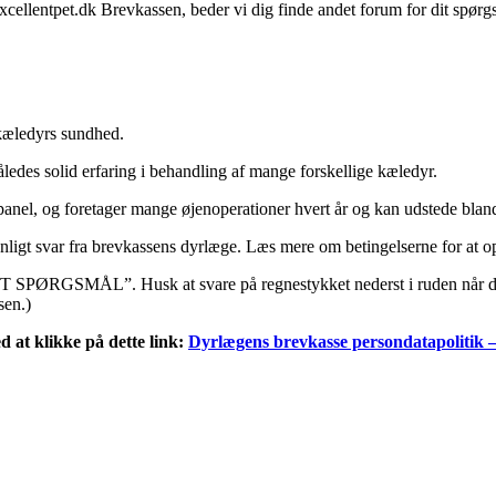
cellentpet.dk Brevkassen, beder vi dig finde andet forum for dit spørg
kæledyrs sundhed.
ledes solid erfaring i behandling af mange forskellige kæledyr.
l, og foretager mange øjenoperationer hvert år og kan udstede bland
onligt svar fra brevkassens dyrlæge. Læs mere om betingelserne for at o
L ET SPØRGSMÅL”. Husk at svare på regnestykket nederst i ruden når d
sen.)
 at klikke på dette link:
Dyrlægens brevkasse persondatapolitik –