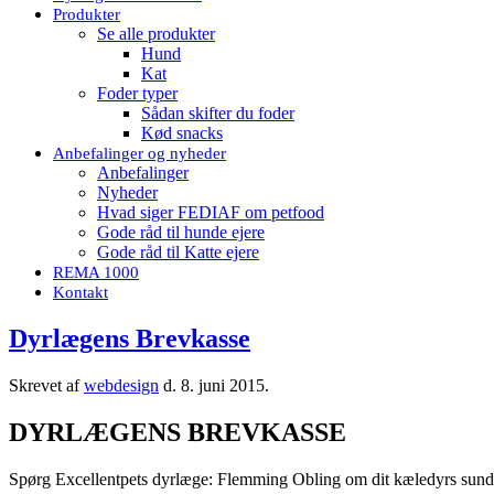
Produkter
Se alle produkter
Hund
Kat
Foder typer
Sådan skifter du foder
Kød snacks
Anbefalinger og nyheder
Anbefalinger
Nyheder
Hvad siger FEDIAF om petfood
Gode råd til hunde ejere
Gode råd til Katte ejere
REMA 1000
Kontakt
Dyrlægens Brevkasse
Skrevet af
webdesign
d.
8. juni 2015
.
DYRLÆGENS BREVKASSE
Spørg Excellentpets dyrlæge: Flemming Obling om dit kæledyrs sund