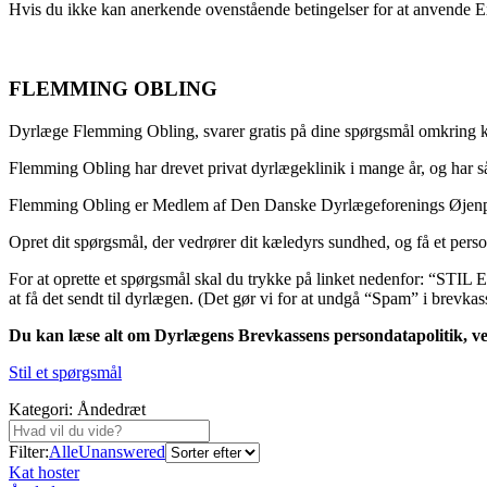
Hvis du ikke kan anerkende ovenstående betingelser for at anvende Ex
FLEMMING OBLING
Dyrlæge Flemming Obling, svarer gratis på dine spørgsmål omkring 
Flemming Obling har drevet privat dyrlægeklinik i mange år, og har så
Flemming Obling er Medlem af Den Danske Dyrlægeforenings Øjenpane
Opret dit spørgsmål, der vedrører dit kæledyrs sundhed, og få et pers
For at oprette et spørgsmål skal du trykke på linket nedenfor: “STI
at få det sendt til dyrlægen. (Det gør vi for at undgå “Spam” i brevkas
Du kan læse alt om Dyrlægens Brevkassens persondatapolitik, ved
Stil et spørgsmål
Kategori: Åndedræt
Filter:
Alle
Unanswered
Kat hoster