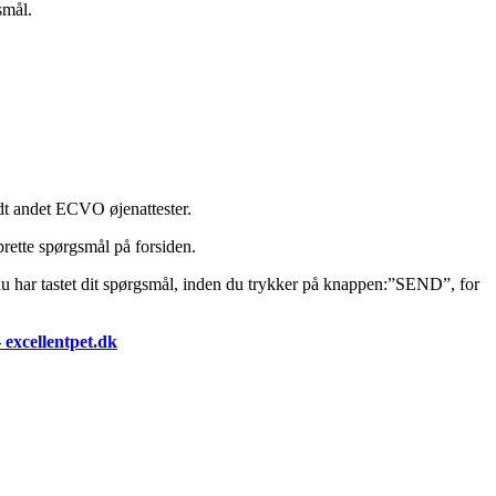
smål.
t andet ECVO øjenattester.
prette spørgsmål på forsiden.
u har tastet dit spørgsmål, inden du trykker på knappen:”SEND”, for
 excellentpet.dk