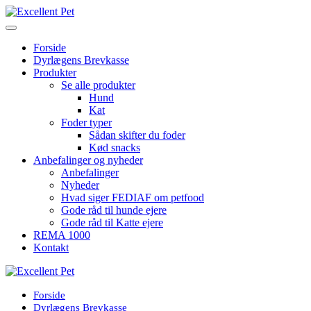
Forside
Dyrlægens Brevkasse
Produkter
Se alle produkter
Hund
Kat
Foder typer
Sådan skifter du foder
Kød snacks
Anbefalinger og nyheder
Anbefalinger
Nyheder
Hvad siger FEDIAF om petfood
Gode råd til hunde ejere
Gode råd til Katte ejere
REMA 1000
Kontakt
Forside
Dyrlægens Brevkasse